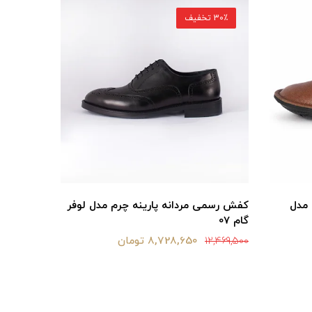
30٪ تخفیف
30٪ تخفیف
 مدل
کفش رسمی مردانه پارينه چرم مدل لوفر
کفش رسمی
گام 07
گام 07
8,728,650 تومان
12,469,500
12,469,500