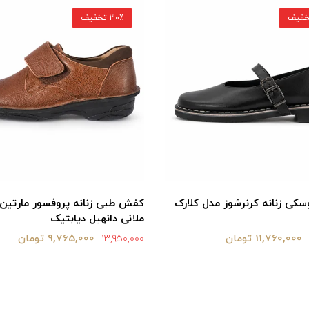
30٪ تخفیف
ی زنانه کرنرشوز مدل کلارک
کفش طبی زنانه پروفسور مارتین
ملانی دانهیل دیابتیک
11,760,000 تومان
9,765,000 تومان
13,950,000