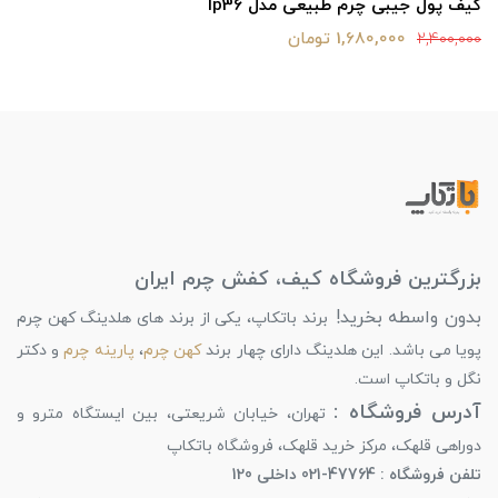
کیف پول جیبی چرم طبیعی مدل lp36
1,680,000 تومان
2,400,000
بزرگترین فروشگاه کیف، کفش چرم ایران
بدون واسطه بخرید!
برند باتکاپ، یکی از برند های هلدینگ کهن چرم
پویا می باشد. این هلدینگ دارای چهار برند
کهن چرم
،
پارینه چرم
و دکتر
نگل و باتکاپ است.
آدرس فروشگاه :
تهران، خیابان شریعتی، بین ایستگاه مترو و
دوراهی قلهک، مرکز خرید قلهک، فروشگاه باتکاپ
تلفن فروشگاه : 47764-021 داخلی 120