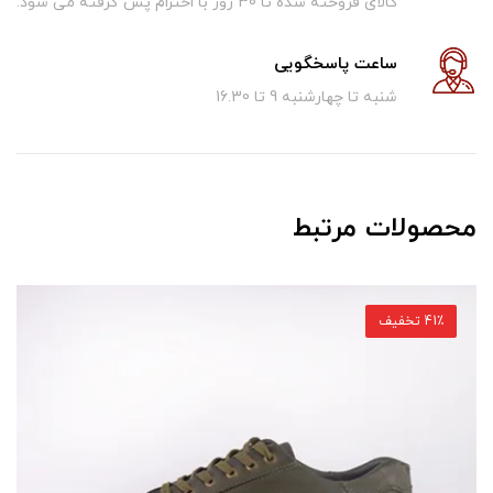
کالای فروخته شده تا 30 روز با احترام پس گرفته می شود.
ساعت پاسخگویی
شنبه تا چهارشنبه 9 تا 16.30
محصولات مرتبط
41٪ تخفیف