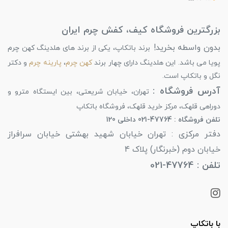
بزرگترین فروشگاه کیف، کفش چرم ایران
بدون واسطه بخرید!
برند باتکاپ، یکی از برند های هلدینگ کهن چرم
پویا می باشد. این هلدینگ دارای چهار برند
کهن چرم
،
پارینه چرم
و دکتر
نگل و باتکاپ است.
آدرس فروشگاه :
تهران، خیابان شریعتی، بین ایستگاه مترو و
دوراهی قلهک، مرکز خرید قلهک، فروشگاه باتکاپ
تلفن فروشگاه : 47764-021 داخلی 120
دفتر مرکزی : تهران خیابان شهید بهشتی خیابان سرافراز
خیابان دوم (خبرنگار) پلاک 4
تلفن : 47764-021
با باتکاپ