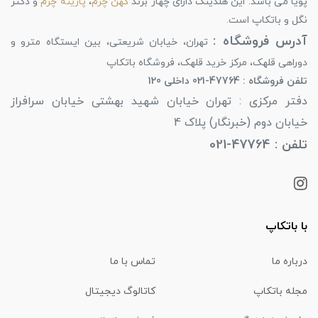
پویا می باشد. این هلدینگ دارای چهار برند
کهن چرم
،
پارینه چرم
و دکتر
نگل و باتکاپ است.
آدرس فروشگاه :
تهران، خیابان شریعتی، بین ایستگاه مترو و
دوراهی قلهک، مرکز خرید قلهک، فروشگاه باتکاپ
تلفن فروشگاه : 47764-021 داخلی 120
دفتر مرکزی : تهران خیابان شهید بهشتی خیابان سرافراز
خیابان دوم (خبرنگار) پلاک 4
تلفن : 47764-021
با باتکاپ
درباره ما
تماس با ما
مجله باتکاپ
کاتالوگ دیجیتال