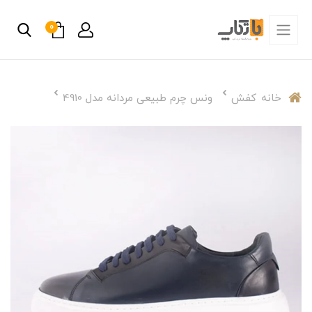
0
خانه
کفش
ونس چرم طبیعی مردانه مدل 4910