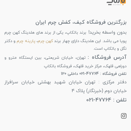
بزرگترین فروشگاه کیف، کفش چرم ایران
بدون واسطه بخرید!
برند باتکاپ، یکی از برند های هلدینگ کهن چرم
پویا می باشد. این هلدینگ دارای چهار برند
کهن چرم
،
پارینه چرم
و دکتر
نگل و باتکاپ است.
آدرس فروشگاه :
تهران، خیابان شریعتی، بین ایستگاه مترو و
دوراهی قلهک، مرکز خرید قلهک، فروشگاه باتکاپ
تلفن فروشگاه : 47764-021 داخلی 120
دفتر مرکزی : تهران خیابان شهید بهشتی خیابان سرافراز
خیابان دوم (خبرنگار) پلاک 4
تلفن : 47764-021