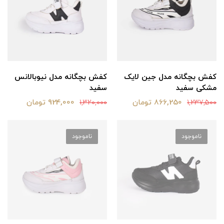
کفش بچگانه مدل جین لایک
کفش بچگانه مدل نیوبالانس
مشکی سفید
سفید
866,250 تومان
924,000 تومان
1,320,000
1,237,500
ناموجود
ناموجود