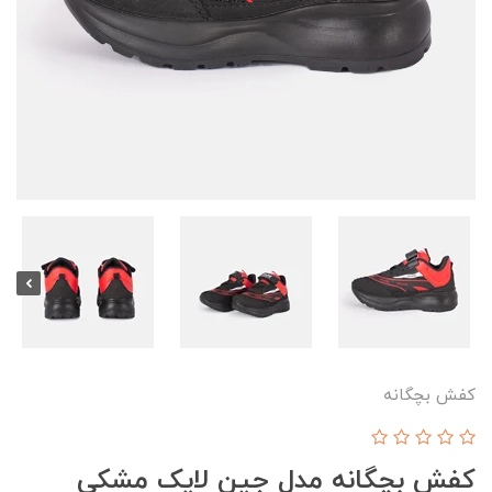
کفش بچگانه
کفش بچگانه مدل جین لایک مشکی