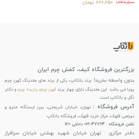
866,250 تومان
1,237,500
بزرگترین فروشگاه کیف، کفش چرم ایران
بدون واسطه بخرید!
برند باتکاپ، یکی از برند های هلدینگ کهن چرم
پویا می باشد. این هلدینگ دارای چهار برند
کهن چرم
،
پارینه چرم
و دکتر
نگل و باتکاپ است.
آدرس فروشگاه :
تهران، خیابان شریعتی، بین ایستگاه مترو و
دوراهی قلهک، مرکز خرید قلهک، فروشگاه باتکاپ
تلفن فروشگاه : 47764-021 داخلی 120
دفتر مرکزی : تهران خیابان شهید بهشتی خیابان سرافراز