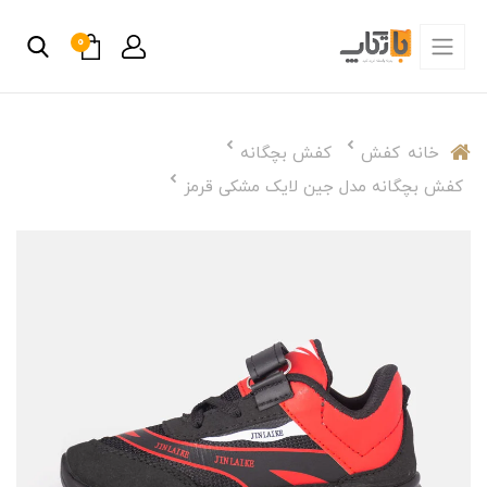
0
خانه
کفش
کفش بچگانه
کفش بچگانه مدل جین لایک مشکی قرمز