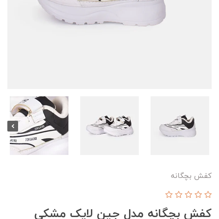
کفش بچگانه
کفش بچگانه مدل جین لایک مشکی