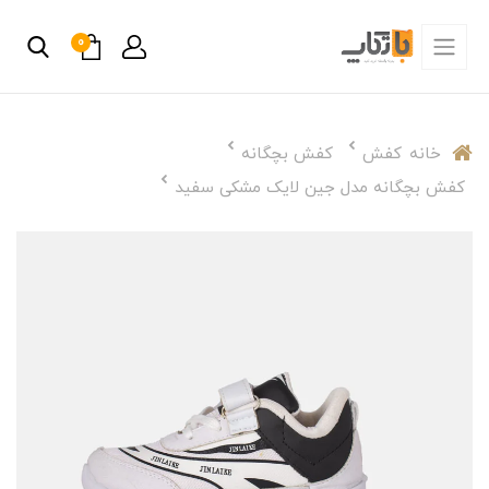
0
خانه
کفش
کفش بچگانه
کفش بچگانه مدل جین لایک مشکی سفید