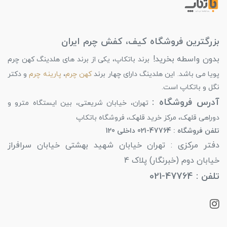
بزرگترین فروشگاه کیف، کفش چرم ایران
بدون واسطه بخرید!
برند باتکاپ، یکی از برند های هلدینگ کهن چرم
پویا می باشد. این هلدینگ دارای چهار برند
کهن چرم
،
پارینه چرم
و دکتر
نگل و باتکاپ است.
آدرس فروشگاه :
تهران، خیابان شریعتی، بین ایستگاه مترو و
دوراهی قلهک، مرکز خرید قلهک، فروشگاه باتکاپ
تلفن فروشگاه : 47764-021 داخلی 120
دفتر مرکزی : تهران خیابان شهید بهشتی خیابان سرافراز
خیابان دوم (خبرنگار) پلاک 4
تلفن : 47764-021