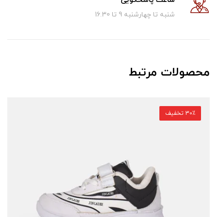
ساعت پاسخگویی
شنبه تا چهارشنبه 9 تا 16.30
محصولات مرتبط
30٪ تخفیف