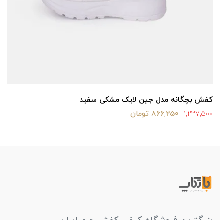
کفش بچگانه مدل جین لایک مشکی سفید
866,250 تومان
1,237,500