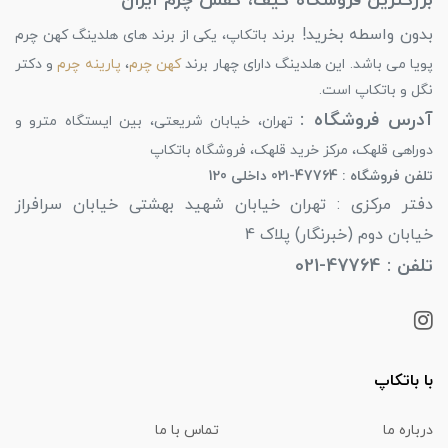
بزرگترین فروشگاه کیف، کفش چرم ایران
بدون واسطه بخرید!
برند باتکاپ، یکی از برند های هلدینگ کهن چرم
پویا می باشد. این هلدینگ دارای چهار برند
کهن چرم
،
پارینه چرم
و دکتر
نگل و باتکاپ است.
آدرس فروشگاه :
تهران، خیابان شریعتی، بین ایستگاه مترو و
دوراهی قلهک، مرکز خرید قلهک، فروشگاه باتکاپ
تلفن فروشگاه : 47764-021 داخلی 120
دفتر مرکزی : تهران خیابان شهید بهشتی خیابان سرافراز
خیابان دوم (خبرنگار) پلاک 4
تلفن : 47764-021
با باتکاپ
درباره ما
تماس با ما