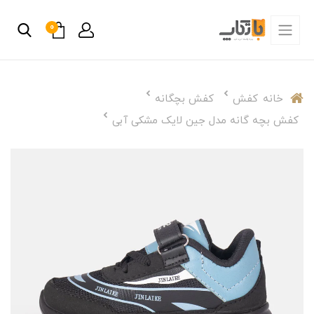
0
خانه
کفش
کفش بچگانه
کفش بچه گانه مدل جین لایک مشکی آبی