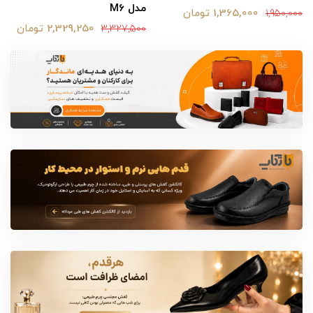
مدل M6
1,365,000 تومان
1,950,000
2,329,250 تومان
3,327,500