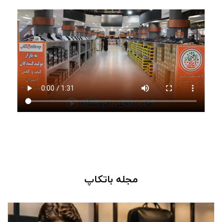
برای نیازها و سلیقه‌های مختلف گرد هم آمده‌اند تا انتخاب برای
شما ساده‌تر شود.
از کفش‌های طبی، رسمی، روزمره و صندل گرفته تا کیف، کمربند،
کیف پول، پوشاک و انواع
اکسسوری‌های چرمی
، همه را می‌توانید در
یک فروشگاه پیدا کنید؛ بدون اینکه زمان خود را میان چندین
فروشگاه مختلف صرف کنید.
چرا فروشگاه باتکاپ انتخابی مطمئن برای
شماست؟
وقتی به طور مستقیم از تولیدکنندگان خرید می‌کنید، علاوه بر
مجله باتکاپ
دسترسی به محصولات متنوع، از قیمت واقعی کالا هم بهره‌مند
می‌شوید. حذف واسطه‌ها باعث شده بتوانید با هزینه‌ای منطقی‌تر
خرید کنید و در عین حال از کیفیت محصولی که انتخاب می‌کنید،