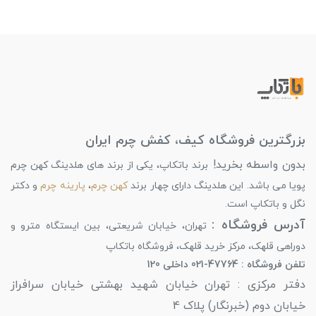
انتخاب کنید و از خرید خود لذت ببرید.
بزرگترین فروشگاه کیف، کفش چرم ایران
بدون واسطه بخرید!
برند باتکاپ، یکی از برند های هلدینگ کهن چرم
پویا می باشد. این هلدینگ دارای چهار برند
کهن چرم
،
پارینه چرم
و دکتر
نگل و باتکاپ است.
آدرس فروشگاه :
تهران، خیابان شریعتی، بین ایستگاه مترو و
دوراهی قلهک، مرکز خرید قلهک، فروشگاه باتکاپ
تلفن فروشگاه : 47764-021 داخلی 120
دفتر مرکزی : تهران خیابان شهید بهشتی خیابان سرافراز
خیابان دوم (خبرنگار) پلاک 4