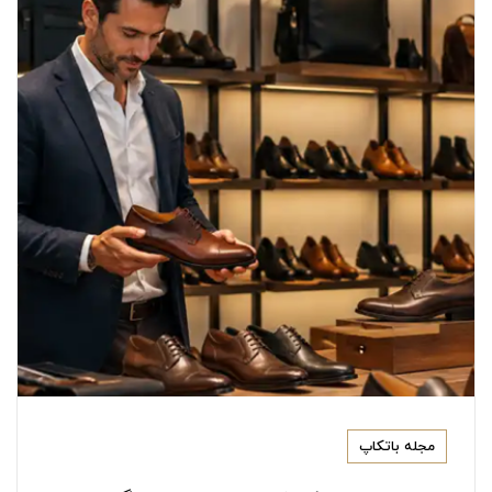
اطمینان داشته باشید.
با خرید از باتکاپ از این مزایا بهره‌مند می‌شوید:
خرید مستقیم از تولیدکنندگان معتبر ایرانی
تضمین اصالت و کیفیت محصولات
تنوع بیش از ۵ هزار مدل کیف، کفش و محصولات چرمی
ارسال رایگان به سراسر کشور
امکان تعویض یا مرجوعی کالا تا ۳۰ روز
خرید اینترنتی آسان و مطمئن
مجموعه‌ای کامل برای بانوان، آقایان و کودکان
خرید حضوری یا آنلاین؛ هر کدام که برای
مجله باتکاپ
شما راحت‌تر است!