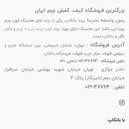
بزرگترین فروشگاه کیف، کفش چرم ایران
بدون واسطه بخرید!
برند باتکاپ، یکی از برند های هلدینگ کهن چرم
پویا می باشد. این هلدینگ دارای چهار برند
کهن چرم
،
پارینه چرم
و دکتر
نگل و باتکاپ است.
آدرس فروشگاه :
تهران، خیابان شریعتی، بین ایستگاه مترو و
دوراهی قلهک، مرکز خرید قلهک، فروشگاه باتکاپ
تلفن فروشگاه : 47764-021 داخلی 120
دفتر مرکزی : تهران خیابان شهید بهشتی خیابان سرافراز
خیابان دوم (خبرنگار) پلاک 4
تلفن : 47764-021
با باتکاپ