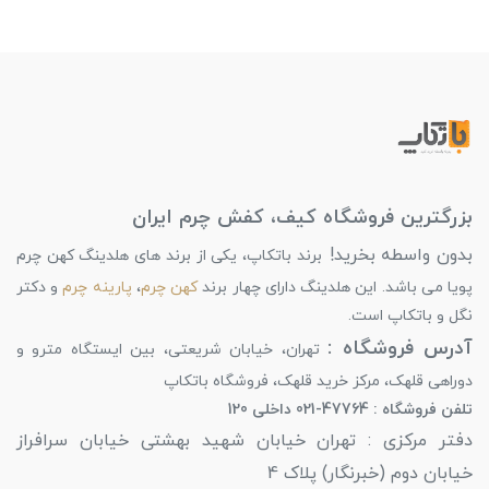
انتخاب کنید و از خرید خود لذت ببرید.
بزرگترین فروشگاه کیف، کفش چرم ایران
بدون واسطه بخرید!
برند باتکاپ، یکی از برند های هلدینگ کهن چرم
پویا می باشد. این هلدینگ دارای چهار برند
کهن چرم
،
پارینه چرم
و دکتر
نگل و باتکاپ است.
آدرس فروشگاه :
تهران، خیابان شریعتی، بین ایستگاه مترو و
دوراهی قلهک، مرکز خرید قلهک، فروشگاه باتکاپ
تلفن فروشگاه : 47764-021 داخلی 120
دفتر مرکزی : تهران خیابان شهید بهشتی خیابان سرافراز
خیابان دوم (خبرنگار) پلاک 4