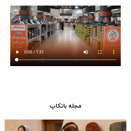
برای نیازها و سلیقه‌های مختلف گرد هم آمده‌اند تا انتخاب برای
شما ساده‌تر شود.
از کفش‌های طبی، رسمی، روزمره و صندل گرفته تا کیف، کمربند،
کیف پول، پوشاک و انواع
اکسسوری‌های چرمی
، همه را می‌توانید در
یک فروشگاه پیدا کنید؛ بدون اینکه زمان خود را میان چندین
فروشگاه مختلف صرف کنید.
چرا فروشگاه باتکاپ انتخابی مطمئن برای
شماست؟
وقتی به طور مستقیم از تولیدکنندگان خرید می‌کنید، علاوه بر
مجله باتکاپ
دسترسی به محصولات متنوع، از قیمت واقعی کالا هم بهره‌مند
می‌شوید. حذف واسطه‌ها باعث شده بتوانید با هزینه‌ای منطقی‌تر
خرید کنید و در عین حال از کیفیت محصولی که انتخاب می‌کنید،