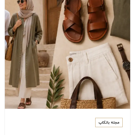
اطمینان داشته باشید.
با خرید از باتکاپ از این مزایا بهره‌مند می‌شوید:
خرید مستقیم از تولیدکنندگان معتبر ایرانی
تضمین اصالت و کیفیت محصولات
تنوع بیش از ۵ هزار مدل کیف، کفش و محصولات چرمی
ارسال رایگان به سراسر کشور
امکان تعویض یا مرجوعی کالا تا ۳۰ روز
خرید اینترنتی آسان و مطمئن
مجموعه‌ای کامل برای بانوان، آقایان و کودکان
خرید حضوری یا آنلاین؛ هر کدام که برای
مجله باتکاپ
شما راحت‌تر است!