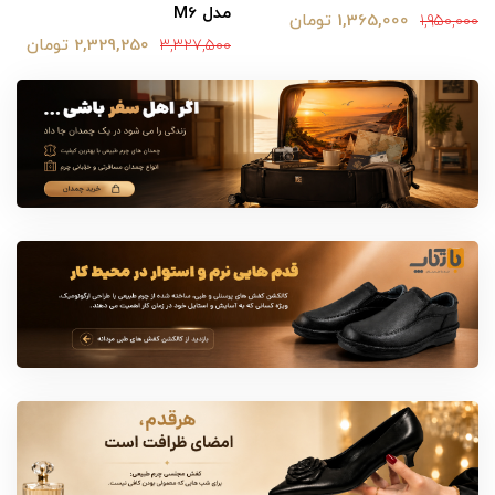
مدل M6
1,365,000 تومان
1,950,000
2,329,250 تومان
3,327,500