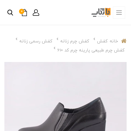
0
خانه
کفش
کفش چرم زنانه
کفش رسمی زنانه
کفش چرم طبیعی پارینه چرم کد 610