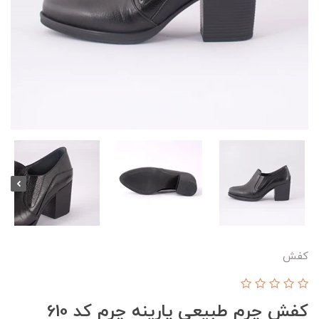
کفش
کفش چرم طبیعی پارینه چرم کد 610