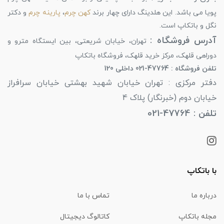
پویا می باشد. این هلدینگ دارای چهار برند
کهن چرم
،
پارینه چرم
و دکتر
نگل و باتکاپ است.
آدرس فروشگاه :
تهران، خیابان شریعتی، بین ایستگاه مترو و
دوراهی قلهک، مرکز خرید قلهک، فروشگاه باتکاپ
تلفن فروشگاه : 47764-021 داخلی 120
دفتر مرکزی : تهران خیابان شهید بهشتی خیابان سرافراز
خیابان دوم (خبرنگار) پلاک 4
تلفن : 47764-021
با باتکاپ
درباره ما
تماس با ما
مجله باتکاپ
کاتالوگ دیجیتال