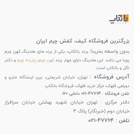
بزرگترین فروشگاه کیف، کفش چرم ایران
بدون واسطه بخرید!
برند باتکاپ، یکی از برند های هلدینگ کهن چرم
پویا می باشد. این هلدینگ دارای چهار برند
کهن چرم
،
پارینه چرم
و دکتر
نگل و باتکاپ است.
آدرس فروشگاه :
تهران، خیابان شریعتی، بین ایستگاه مترو و
دوراهی قلهک، مرکز خرید قلهک، فروشگاه باتکاپ
تلفن فروشگاه : 47764-021 داخلی 120
دفتر مرکزی : تهران خیابان شهید بهشتی خیابان سرافراز
خیابان دوم (خبرنگار) پلاک 4
تلفن : 47764-021