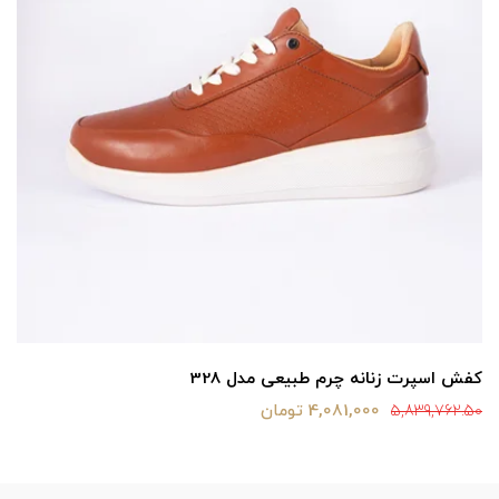
کفش اسپرت زنانه چرم طبیعی مدل 328
4,081,000 تومان
5,839,762.50