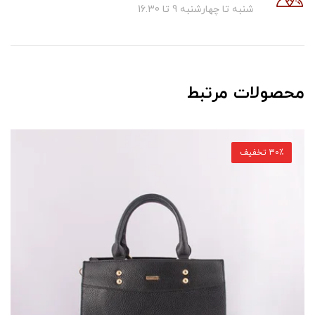
شنبه تا چهارشنبه 9 تا 16.30
محصولات مرتبط
30٪ تخفیف