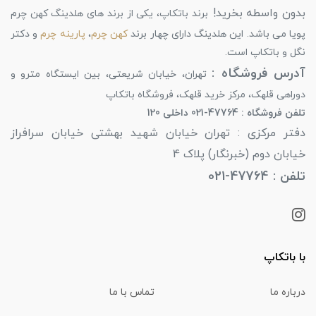
بدون واسطه بخرید!
برند باتکاپ، یکی از برند های هلدینگ کهن چرم
پویا می باشد. این هلدینگ دارای چهار برند
کهن چرم
،
پارینه چرم
و دکتر
نگل و باتکاپ است.
آدرس فروشگاه :
تهران، خیابان شریعتی، بین ایستگاه مترو و
دوراهی قلهک، مرکز خرید قلهک، فروشگاه باتکاپ
تلفن فروشگاه : 47764-021 داخلی 120
دفتر مرکزی : تهران خیابان شهید بهشتی خیابان سرافراز
خیابان دوم (خبرنگار) پلاک 4
تلفن : 47764-021
با باتکاپ
درباره ما
تماس با ما