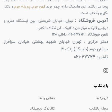
پویا می باشد. این هلدینگ دارای چهار برند
کهن چرم
،
پارینه چرم
و دکتر
نگل و باتکاپ است.
آدرس فروشگاه :
تهران، خیابان شریعتی، بین ایستگاه مترو و
دوراهی قلهک، مرکز خرید قلهک، فروشگاه باتکاپ
تلفن فروشگاه : 47764-021 داخلی 120
دفتر مرکزی : تهران خیابان شهید بهشتی خیابان سرافراز
خیابان دوم (خبرنگار) پلاک 4
تلفن : 47764-021
با باتکاپ
درباره ما
تماس با ما
مجله باتکاپ
کاتالوگ دیجیتال