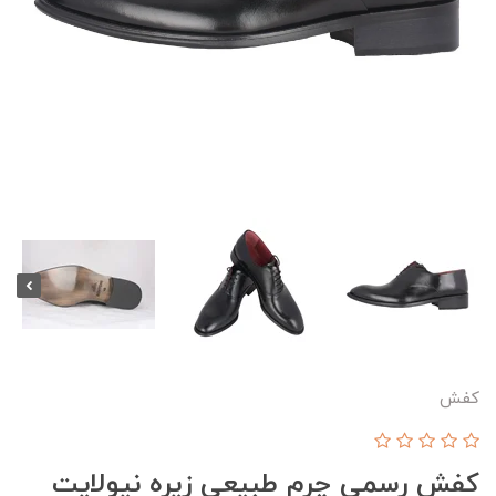
کفش
کفش رسمی چرم طبیعی زیره نیولایت