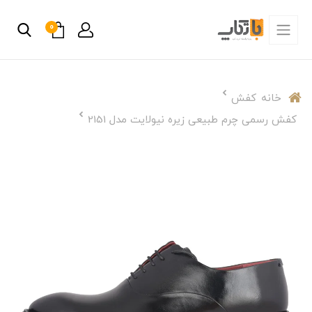
0
خانه
کفش
کفش رسمی چرم طبیعی زیره نیولایت مدل 2151