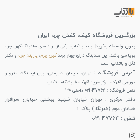
بزرگترین فروشگاه کیف، کفش چرم ایران
بدون واسطه بخرید!
برند باتکاپ، یکی از برند های هلدینگ کهن چرم
پویا می باشد. این هلدینگ دارای چهار برند
کهن چرم
،
پارینه چرم
و دکتر
نگل و باتکاپ است.
آدرس فروشگاه :
تهران، خیابان شریعتی، بین ایستگاه مترو و
دوراهی قلهک، مرکز خرید قلهک، فروشگاه باتکاپ
تلفن فروشگاه : 47764-021 داخلی 120
دفتر مرکزی : تهران خیابان شهید بهشتی خیابان سرافراز
خیابان دوم (خبرنگار) پلاک 4
تلفن : 47764-021