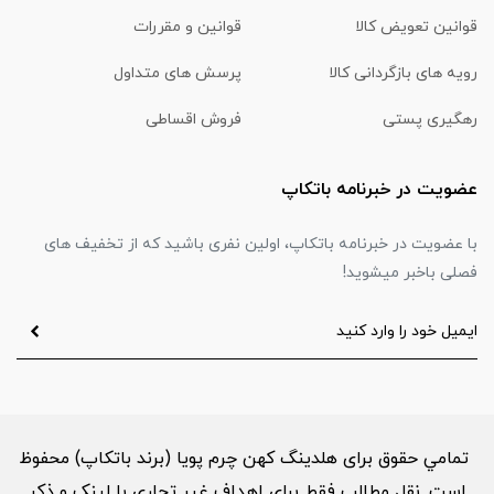
قوانین تعویض کالا
قوانین و مقررات
رویه های بازگردانی کالا
پرسش های متداول
رهگیری پستی
فروش اقساطی
عضویت در خبرنامه باتکاپ
با عضویت در خبرنامه باتکاپ، اولین نفری باشید که از تخفیف های
فصلی باخبر میشوید!
تمامي حقوق برای هلدینگ کهن چرم پویا (برند باتکاپ) محفوظ
است. نقل مطالب فقط براي اهداف غير تجاري با لینک و ذکر