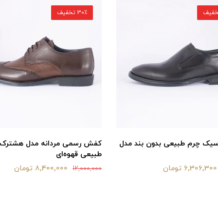
30٪ تخفیف
یک چرم طبیعی بدون بند مدل
کفش رسمی مردانه مدل هشترک 
طبیعی قهوه‌ای
6,306,300 تومان
8,400,000 تومان
12,000,000