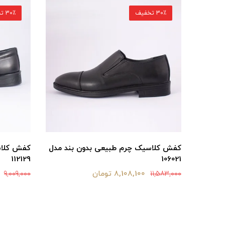
30٪ تخفیف
30٪ تخفیف
کفش کلاسیک چرم طبیعی بدون بند مدل
کفش کلاس
112129
106021
8,108,100 تومان
9,009,000
11,583,000