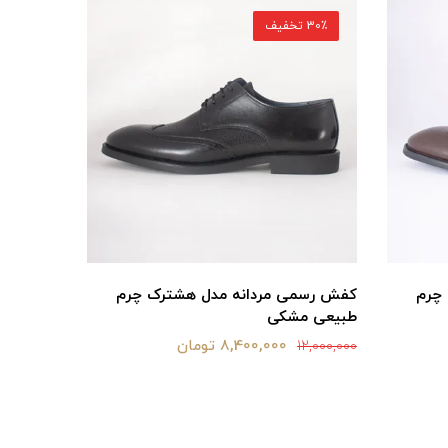
30٪ تخفیف
30٪ تخفیف
کفش رسم
چرم
کفش رسمی مردانه مدل هشترک چرم
طبیعی مشکی
12,000,000
8,400,000 تومان
12,000,000