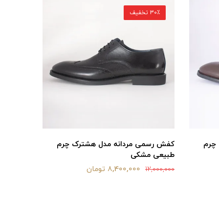
30٪ تخفیف
30٪ تخفیف
کفش رسم
چرم
کفش رسمی مردانه مدل هشترک چرم
طبیعی مشکی
12,000,000
8,400,000 تومان
12,000,000