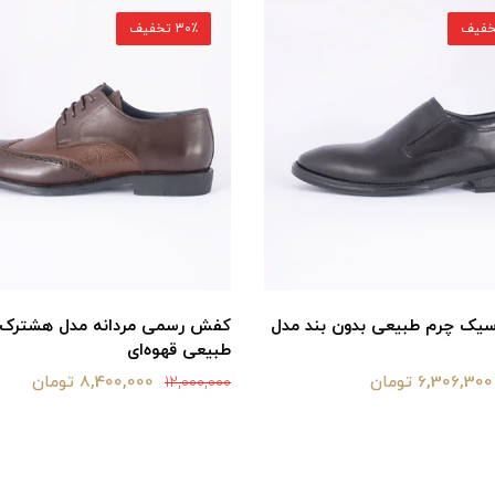
30٪ تخفیف
یک چرم طبیعی بدون بند مدل
کفش رسمی مردانه مدل هشترک 
طبیعی قهوه‌ای
6,306,300 تومان
8,400,000 تومان
12,000,000