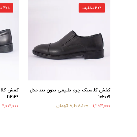
30٪ تخفیف
30٪ تخفیف
کفش کلاسیک چرم طبیعی بدون بند مدل
کفش کلاس
112129
106021
8,108,100 تومان
9,009,000
11,583,000