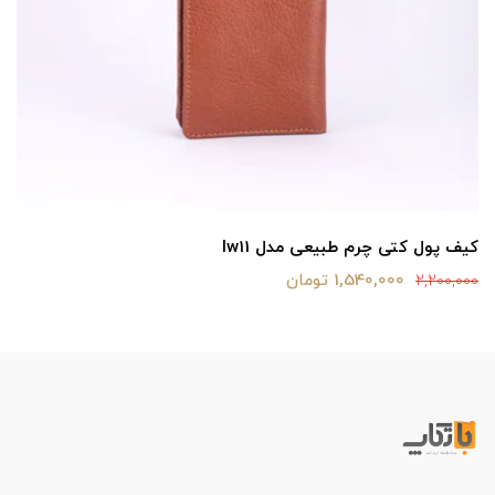
کیف پول کتی چرم طبیعی مدل lw11
1,540,000 تومان
2,200,000