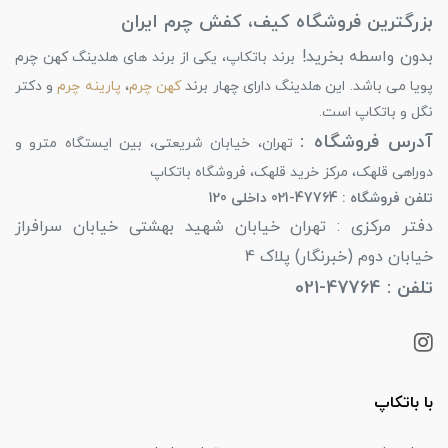
بزرگترین فروشگاه کیف، کفش چرم ایران
بدون واسطه بخرید!
برند باتکاپ، یکی از برند های هلدینگ کهن چرم
پویا می باشد. این هلدینگ دارای چهار برند
کهن چرم
،
پارینه چرم
و دکتر
نگل و باتکاپ است.
آدرس فروشگاه :
تهران، خیابان شریعتی، بین ایستگاه مترو و
دوراهی قلهک، مرکز خرید قلهک، فروشگاه باتکاپ
تلفن فروشگاه : 47764-021 داخلی 120
دفتر مرکزی : تهران خیابان شهید بهشتی خیابان سرافراز
خیابان دوم (خبرنگار) پلاک 4
تلفن : 47764-021
با باتکاپ