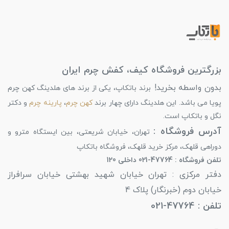
بزرگترین فروشگاه کیف، کفش چرم ایران
بدون واسطه بخرید!
برند باتکاپ، یکی از برند های هلدینگ کهن چرم
پویا می باشد. این هلدینگ دارای چهار برند
کهن چرم
،
پارینه چرم
و دکتر
نگل و باتکاپ است.
آدرس فروشگاه :
تهران، خیابان شریعتی، بین ایستگاه مترو و
دوراهی قلهک، مرکز خرید قلهک، فروشگاه باتکاپ
تلفن فروشگاه : 47764-021 داخلی 120
دفتر مرکزی : تهران خیابان شهید بهشتی خیابان سرافراز
خیابان دوم (خبرنگار) پلاک 4
تلفن : 47764-021