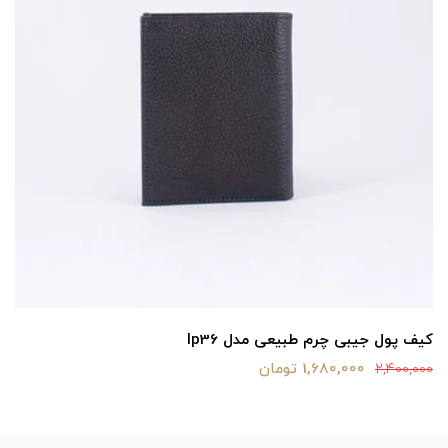
کیف پول جیبی چرم طبیعی مدل lp36
1,680,000 تومان
2,400,000