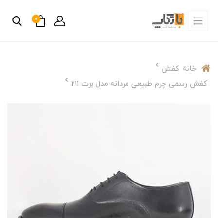
0
خانه
کفش
کفش رسمی چرم طبیعی مردانه مدل برت 211