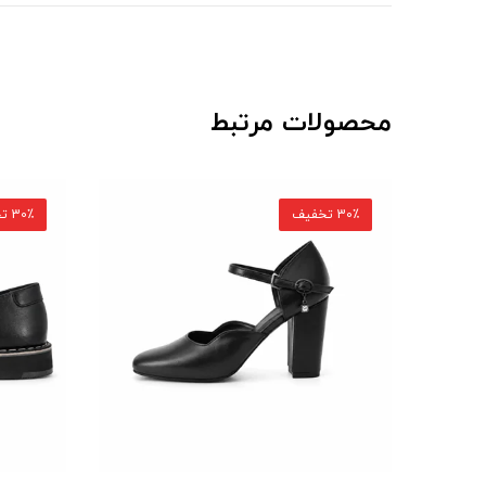
محصولات مرتبط
30٪ تخفیف
30٪ تخفیف