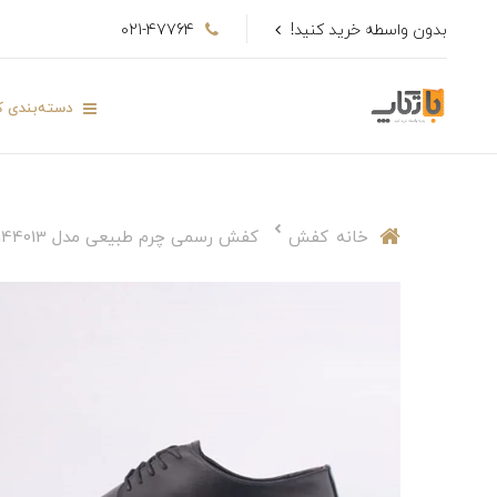
بدون واسطه خرید کنید!
021-47764
دسته‌بندی کا
خانه
کفش
کفش رسمی چرم طبیعی مدل 144013