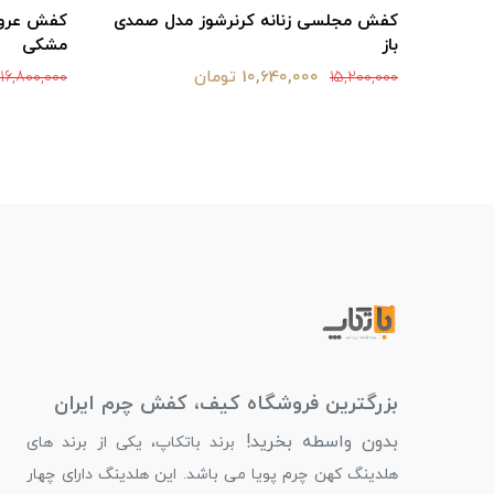
لدار
کفش مجلسی زنانه کرنرشوز مدل صمدی
کفش عروسک
باز
مشکی
10,640,000 تومان
16,800,000
15,200,000
بزرگترین فروشگاه کیف، کفش چرم ایران
بدون واسطه بخرید!
برند باتکاپ، یکی از برند های
هلدینگ کهن چرم پویا می باشد. این هلدینگ دارای چهار