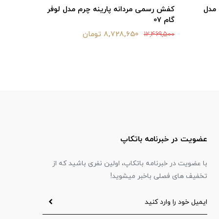
 مدل
کفش رسمی مردانه پارينه چرم مدل لوفر
کفش رسمی
گام 07
گام 07
8,728,650 تومان
12,469,500
12,469,500
عضویت در خبرنامه باتکاپ
با عضویت در خبرنامه باتکاپ، اولین نفری باشید که از
تخفیف های فصلی باخبر میشوید!