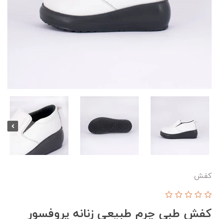
کفش
کفش طبی چرم طبیعی زنانه پروفسور