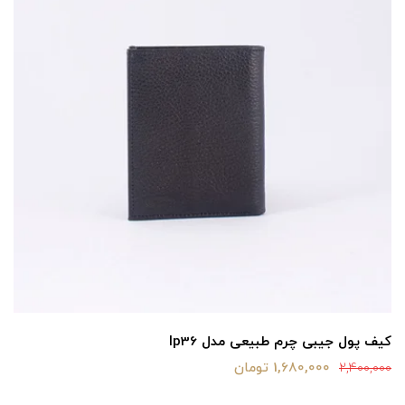
کیف پول جیبی چرم طبیعی مدل lp36
1,680,000 تومان
2,400,000