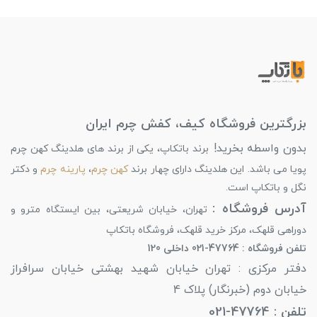
بزرگترین فروشگاه کیف، کفش چرم ایران
بدون واسطه بخرید!
برند باتکاپ، یکی از برند های هلدینگ کهن چرم
پویا می باشد. این هلدینگ دارای چهار برند
کهن چرم
،
پارینه چرم
و دکتر
نگل و باتکاپ است.
آدرس فروشگاه :
تهران، خیابان شریعتی، بین ایستگاه مترو و
دوراهی قلهک، مرکز خرید قلهک، فروشگاه باتکاپ
تلفن فروشگاه : 47764-021 داخلی 120
دفتر مرکزی : تهران خیابان شهید بهشتی خیابان سرافراز
خیابان دوم (خبرنگار) پلاک 4
تلفن : 47764-021