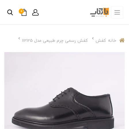
0
خانه
کفش
کفش رسمی چرم طبیعی مدل 112125