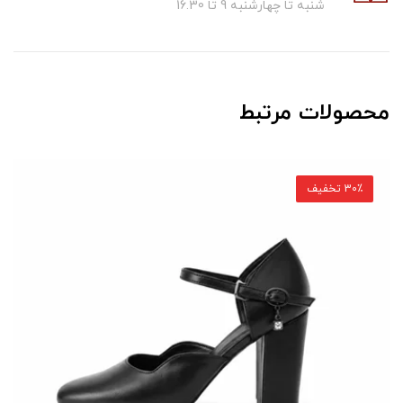
شنبه تا چهارشنبه 9 تا 16.30
محصولات مرتبط
30٪ تخفیف