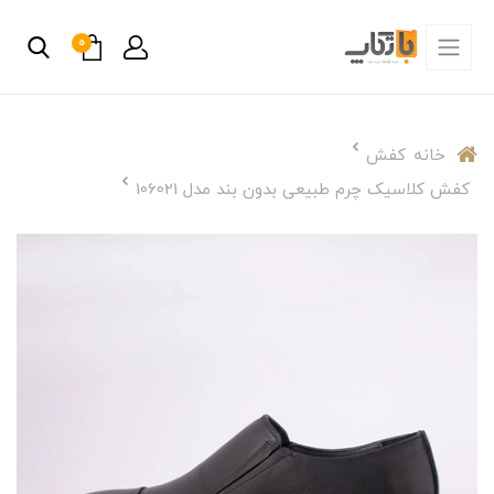
0
خانه
کفش
کفش کلاسیک چرم طبیعی بدون بند مدل 106021