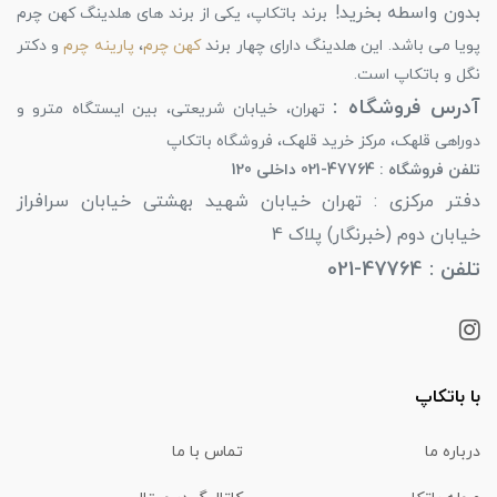
بدون واسطه بخرید!
برند باتکاپ، یکی از برند های هلدینگ کهن چرم
پویا می باشد. این هلدینگ دارای چهار برند
کهن چرم
،
پارینه چرم
و دکتر
نگل و باتکاپ است.
آدرس فروشگاه :
تهران، خیابان شریعتی، بین ایستگاه مترو و
دوراهی قلهک، مرکز خرید قلهک، فروشگاه باتکاپ
تلفن فروشگاه : 47764-021 داخلی 120
دفتر مرکزی : تهران خیابان شهید بهشتی خیابان سرافراز
خیابان دوم (خبرنگار) پلاک 4
تلفن : 47764-021
با باتکاپ
درباره ما
تماس با ما