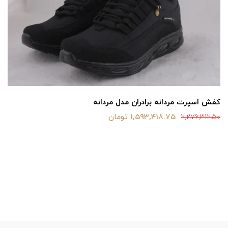
کفش اسپرت مردانه برادران مدل مردانه
1,593,418.75 تومان
2,276,312.50