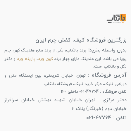
بزرگترین فروشگاه کیف، کفش چرم ایران
بدون واسطه بخرید!
برند باتکاپ، یکی از برند های هلدینگ کهن چرم
پویا می باشد. این هلدینگ دارای چهار برند
کهن چرم
،
پارینه چرم
و دکتر
نگل و باتکاپ است.
آدرس فروشگاه :
تهران، خیابان شریعتی، بین ایستگاه مترو و
دوراهی قلهک، مرکز خرید قلهک، فروشگاه باتکاپ
تلفن فروشگاه : 47764-021 داخلی 120
دفتر مرکزی : تهران خیابان شهید بهشتی خیابان سرافراز
خیابان دوم (خبرنگار) پلاک 4
تلفن : 47764-021