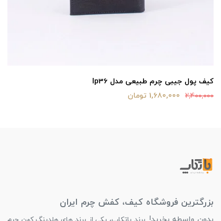
کیف پول جیبی چرم طبیعی مدل lp36
1,680,000 تومان
2,400,000
بزرگترین فروشگاه کیف، کفش چرم ایران
بدون واسطه بخرید!
برند باتکاپ، یکی از برند های هلدینگ کهن چرم