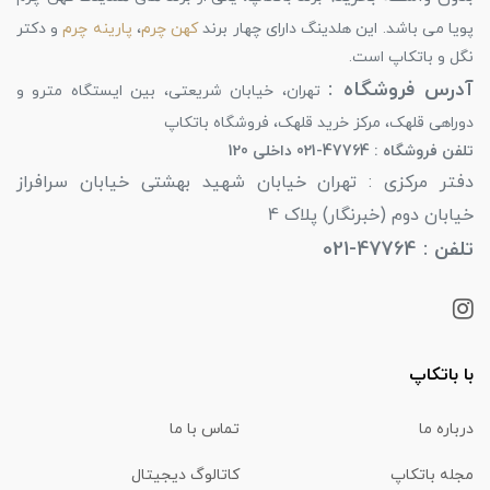
پویا می باشد. این هلدینگ دارای چهار برند
کهن چرم
،
پارینه چرم
و دکتر
نگل و باتکاپ است.
آدرس فروشگاه :
تهران، خیابان شریعتی، بین ایستگاه مترو و
دوراهی قلهک، مرکز خرید قلهک، فروشگاه باتکاپ
تلفن فروشگاه : 47764-021 داخلی 120
دفتر مرکزی : تهران خیابان شهید بهشتی خیابان سرافراز
خیابان دوم (خبرنگار) پلاک 4
تلفن : 47764-021
با باتکاپ
درباره ما
تماس با ما
مجله باتکاپ
کاتالوگ دیجیتال