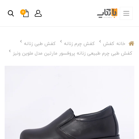
0
خانه
کفش
کفش چرم زنانه
کفش طبی زنانه
کفش طبی چرم طبیعی زنانه پروفسور مارتین مدل ملوین ونیز