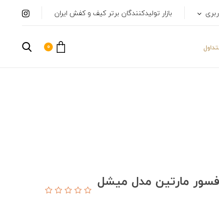
ربری
بازار تولیدکنندگان برتر کیف و کفش ایران
0
داول
فسور مارتین مدل میشل