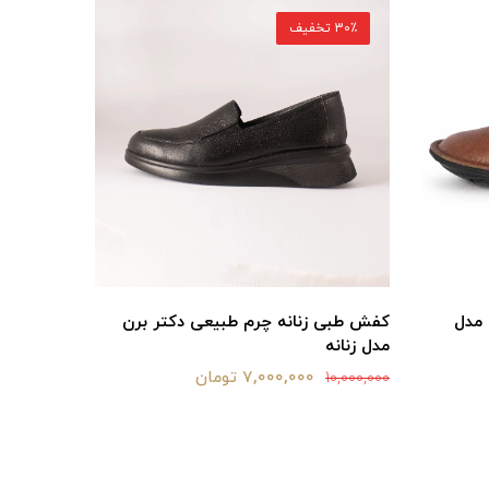
30٪ تخفیف
30٪ تخفیف
 مدل
کفش طبی زنانه چرم طبیعی دکتر برن
کفش طبی 
مدل زنانه
9,075,000
7,000,000 تومان
10,000,000