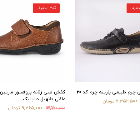
30٪ تخفیف
رم طبیعی پارینه چرم کد 20
کفش طبی زنانه پروفسور مارتین
ملانی دانهیل دیابتیک
6,352,500 تومان
9,765,000 تومان
13,950,000