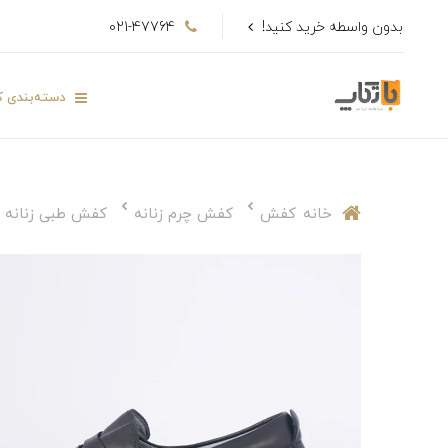
بدون واسطه خرید کنید!
021-47764
دسته‌بندی کا
خانه
کفش
کفش چرم زنانه
کفش طبی زنانه