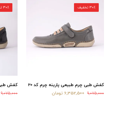
30٪ تخفیف
30٪ تخفیف
پلار
کفش طبی چرم طبیعی پارینه چرم کد 20
کفش طبی چ
6,352,500 تومان
9,075,000
9,075,000