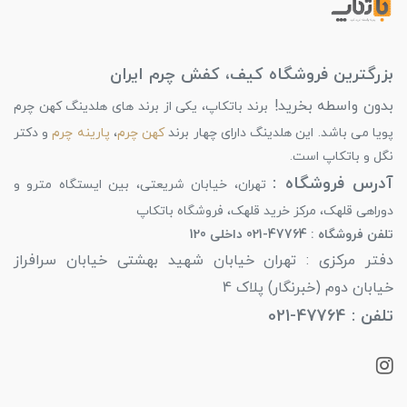
بزرگترین فروشگاه کیف، کفش چرم ایران
بدون واسطه بخرید!
برند باتکاپ، یکی از برند های هلدینگ کهن چرم
پویا می باشد. این هلدینگ دارای چهار برند
کهن چرم
،
پارینه چرم
و دکتر
نگل و باتکاپ است.
آدرس فروشگاه :
تهران، خیابان شریعتی، بین ایستگاه مترو و
دوراهی قلهک، مرکز خرید قلهک، فروشگاه باتکاپ
تلفن فروشگاه : 47764-021 داخلی 120
دفتر مرکزی : تهران خیابان شهید بهشتی خیابان سرافراز
خیابان دوم (خبرنگار) پلاک 4
تلفن : 47764-021