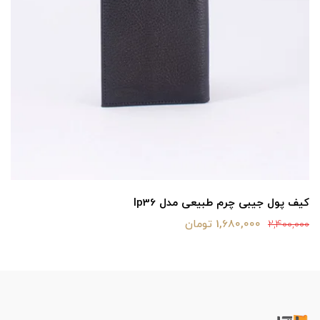
کیف پول جیبی چرم طبیعی مدل lp36
1,680,000 تومان
2,400,000