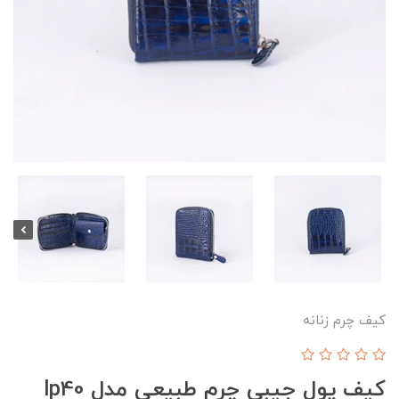
کیف چرم زنانه
کیف پول جیبی چرم طبیعی مدل lp40