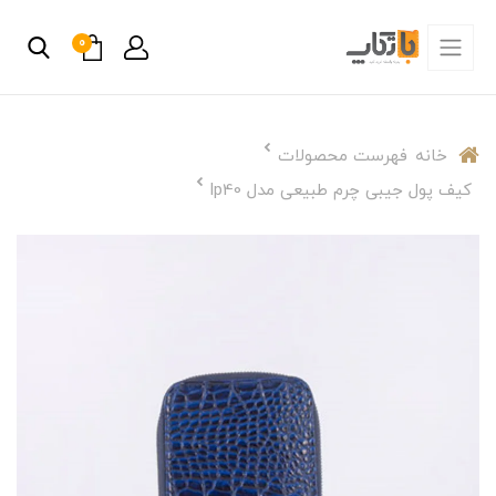
0
خانه
فهرست محصولات
کیف پول جیبی چرم طبیعی مدل lp40