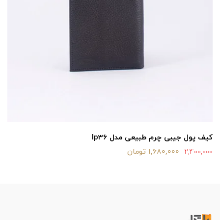
کیف پول جیبی چرم طبیعی مدل lp36
1,680,000 تومان
2,400,000