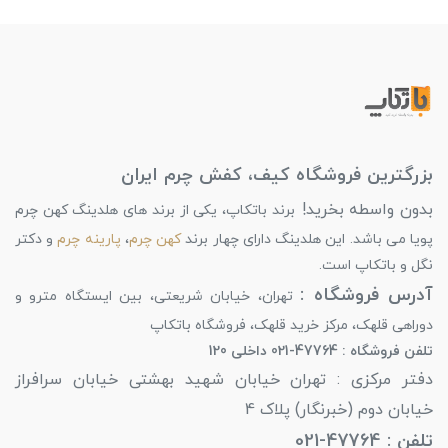
بزرگترین فروشگاه کیف، کفش چرم ایران
بدون واسطه بخرید!
برند باتکاپ، یکی از برند های هلدینگ کهن چرم
پویا می باشد. این هلدینگ دارای چهار برند
کهن چرم
،
پارینه چرم
و دکتر
نگل و باتکاپ است.
آدرس فروشگاه :
تهران، خیابان شریعتی، بین ایستگاه مترو و
دوراهی قلهک، مرکز خرید قلهک، فروشگاه باتکاپ
تلفن فروشگاه : 47764-021 داخلی 120
دفتر مرکزی : تهران خیابان شهید بهشتی خیابان سرافراز
خیابان دوم (خبرنگار) پلاک 4
تلفن : 47764-021