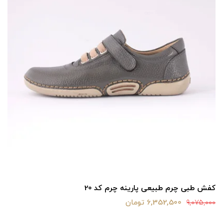
کفش طبی چرم طبیعی پارینه چرم کد 20
6,352,500 تومان
9,075,000