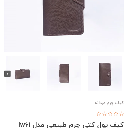
کیف چرم مردانه
کیف پول کتی چرم طبیعی مدل lw61