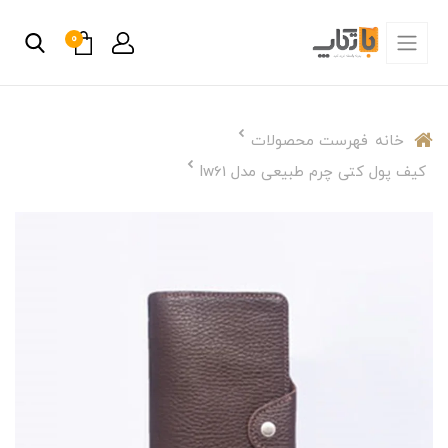
0
خانه
فهرست محصولات
کیف پول کتی چرم طبیعی مدل lw61