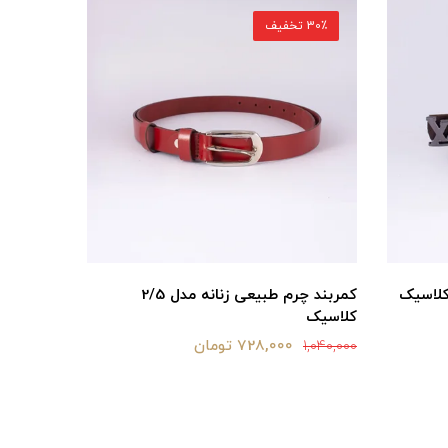
30٪ تخفیف
30٪ تخفیف
کمربند چرم طبیعی زنانه مدل 2/5
کمربند چر
کلاسیک
1,440,000
728,000 تومان
1,040,000