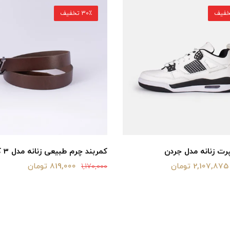
30٪ تخفیف
ت زنانه مدل جردن
کمربند چرم طبیعی زنانه مدل 3 کلاسیک
2,107,875 تومان
819,000 تومان
1,170,000