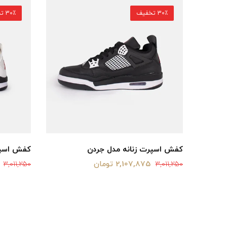
30٪ تخفیف
30٪ تخفیف
کفش اسپرت زنانه مدل جردن
کفش اسپر
2,107,875 تومان
3,011,250
3,011,250