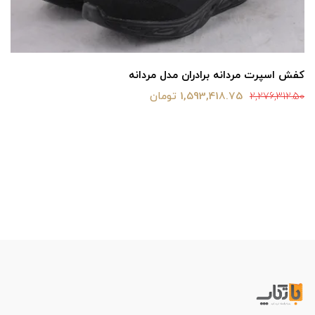
کفش اسپرت مردانه برادران مدل مردانه
1,593,418.75 تومان
2,276,312.50