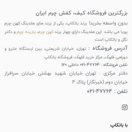
بزرگترین فروشگاه کیف، کفش چرم ایران
بدون واسطه بخرید!
برند باتکاپ، یکی از برند های هلدینگ کهن چرم
پویا می باشد. این هلدینگ دارای چهار برند
کهن چرم
،
پارینه چرم
و دکتر
نگل و باتکاپ است.
آدرس فروشگاه :
تهران، خیابان شریعتی، بین ایستگاه مترو و
دوراهی قلهک، مرکز خرید قلهک، فروشگاه باتکاپ
تلفن فروشگاه : 47764-021 داخلی 120
دفتر مرکزی : تهران خیابان شهید بهشتی خیابان سرافراز
خیابان دوم (خبرنگار) پلاک 4
تلفن : 47764-021
با باتکاپ