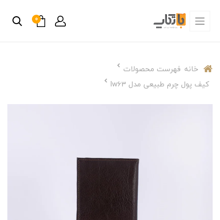
0
خانه
فهرست محصولات
کیف پول چرم طبیعی مدل lw63