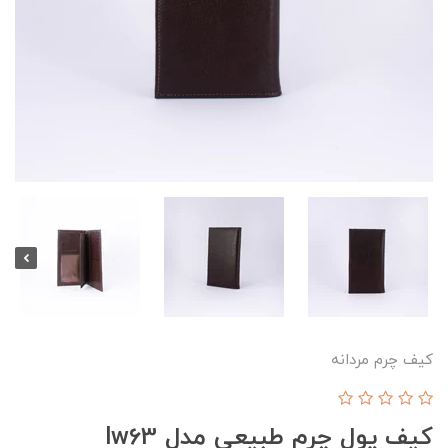
کیف چرم مردانه
کیف پول چرم طبیعی مدل lw63