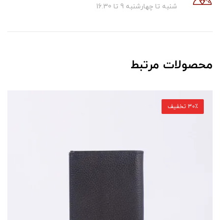
شنبه تا چهارشنبه 9 تا 16.30
محصولات مرتبط
30٪ تخفیف