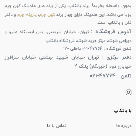
بدون واسطه بخرید!
برند باتکاپ، یکی از برند های هلدینگ کهن چرم
پویا می باشد. این هلدینگ دارای چهار برند
کهن چرم
،
پارینه چرم
و دکتر
نگل و باتکاپ است.
آدرس فروشگاه :
تهران، خیابان شریعتی، بین ایستگاه مترو و
دوراهی قلهک، مرکز خرید قلهک، فروشگاه باتکاپ
تلفن فروشگاه : 47764-021 داخلی 120
دفتر مرکزی : تهران خیابان شهید بهشتی خیابان سرافراز
خیابان دوم (خبرنگار) پلاک 4
تلفن : 47764-021
با باتکاپ
درباره ما
تماس با ما