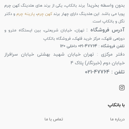
بدون واسطه بخرید!
برند باتکاپ، یکی از برند های هلدینگ کهن چرم
پویا می باشد. این هلدینگ دارای چهار برند
کهن چرم
،
پارینه چرم
و دکتر
نگل و باتکاپ است.
آدرس فروشگاه :
تهران، خیابان شریعتی، بین ایستگاه مترو و
دوراهی قلهک، مرکز خرید قلهک، فروشگاه باتکاپ
تلفن فروشگاه : 47764-021 داخلی 120
دفتر مرکزی : تهران خیابان شهید بهشتی خیابان سرافراز
خیابان دوم (خبرنگار) پلاک 4
تلفن : 47764-021
با باتکاپ
درباره ما
تماس با ما