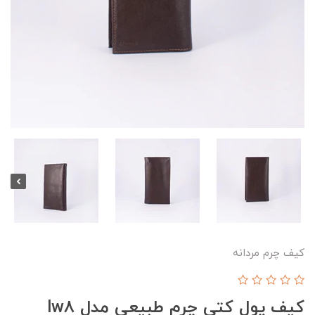
کیف چرم مردانه
کیف پول کتی چرم طبیعی مدل lw8