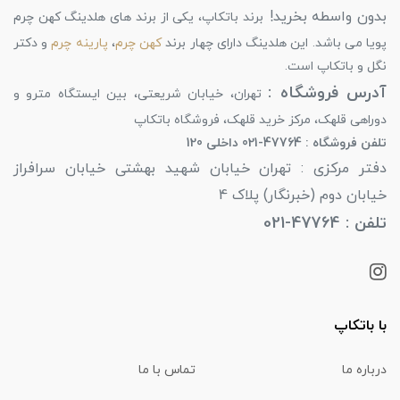
بدون واسطه بخرید!
برند باتکاپ، یکی از برند های هلدینگ کهن چرم
پویا می باشد. این هلدینگ دارای چهار برند
کهن چرم
،
پارینه چرم
و دکتر
نگل و باتکاپ است.
آدرس فروشگاه :
تهران، خیابان شریعتی، بین ایستگاه مترو و
دوراهی قلهک، مرکز خرید قلهک، فروشگاه باتکاپ
تلفن فروشگاه : 47764-021 داخلی 120
دفتر مرکزی : تهران خیابان شهید بهشتی خیابان سرافراز
خیابان دوم (خبرنگار) پلاک 4
تلفن : 47764-021
با باتکاپ
درباره ما
تماس با ما