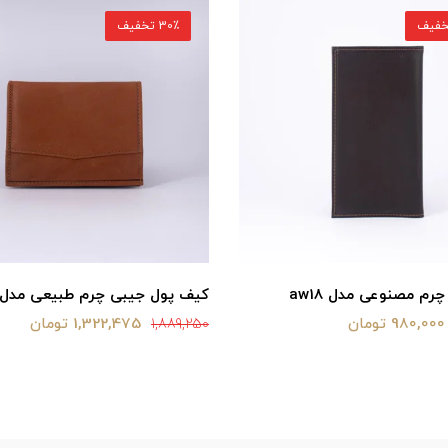
30٪ تخفیف
رم مصنوعی مدل aw18
کیف پول جیبی چرم طبیعی مدل f3
980,000 تومان
1,322,475 تومان
1,889,250