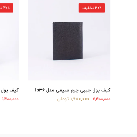
30٪ تخفیف
30٪ تخفیف
کیف پول جیبی چرم طبیعی مدل lp36
کیف پول چ
1,680,000 تومان
1,400,000
2,400,000