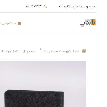
بدون واسطه خرید کنید!
021-47764
دسته‌بندی کا
خانه
فهرست محصولات
کیف پول مردانه چرم طبیعی