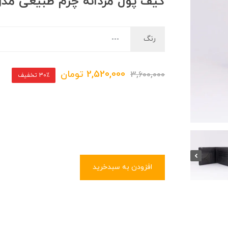
کیف پول مردانه چرم طبیعی مدل pk1
رنگ
2,520,000
تومان
3,600,000
30٪ تخفیف
افزودن به سبدخرید