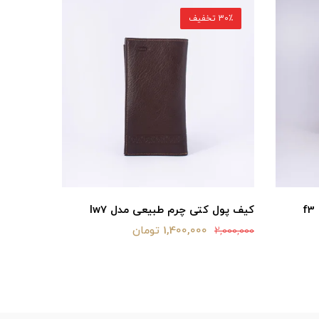
30٪ تخفیف
30٪ تخفیف
کیف پول کتی چرم طبیعی مدل lw7
کیف پول 
1,400,000 تومان
2,120,000
2,000,000