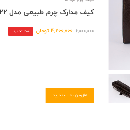
کیف مدارک چرم طبیعی مدل ps22
4,200,000
تومان
6,000,000
30٪ تخفیف
افزودن به سبدخرید