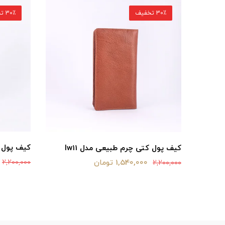
30٪ تخفیف
30٪ تخفیف
کیف پول چ
کیف پول کتی چرم طبیعی مدل lw11
1,540,000 تومان
2,200,000
2,200,000