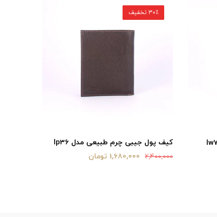
30٪ تخفیف
30٪ تخفیف
کیف پول جیبی چرم طبیعی مدل lp36
کیف پول 
1,680,000 تومان
2,400,000
1,720,000