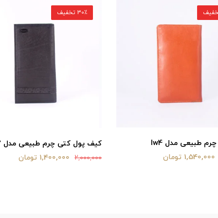
30٪ تخفیف
رم طبیعی مدل lw4
کیف پول کتی چرم طبیعی مدل lw7
1,540,000 تومان
1,400,000 تومان
2,000,000