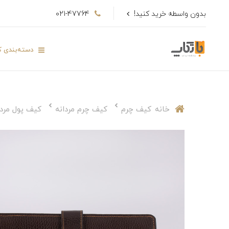
بدون واسطه خرید کنید!
021-47764
دسته‌بندی کا
خانه
کیف چرم
کیف چرم مردانه
کیف پول مردا