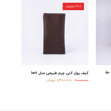
30٪ تخفیف
30٪ تخفیف
کیف پول کتی چرم طبیعی مدل lw7
کیف پول 
1,400,000 تومان
2,120,000
2,000,000