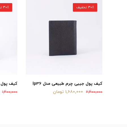
30٪ تخفیف
30٪ تخفیف
کیف پول جیبی چرم طبیعی مدل lp36
کیف پول چ
1,680,000 تومان
1,400,000
2,400,000