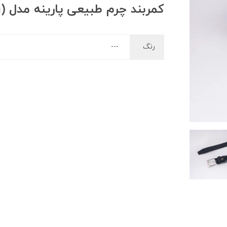
کمربند چرم طبیعی پارینه مدل bp6(3/5cm)
رنگ