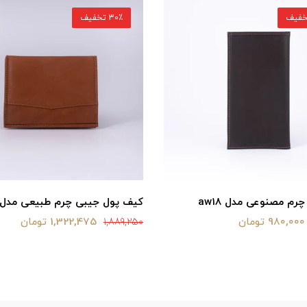
30٪ تخفیف
رم مصنوعی مدل aw18
کیف پول جیبی چرم طبیعی مدل f3
980,000 تومان
1,322,475 تومان
1,889,250