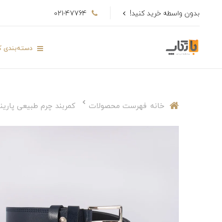
بدون واسطه خرید کنید!
021-47764
دسته‌بندی کا
خانه
فهرست محصولات
کمربند چرم طبیعی پارینه مدل cm