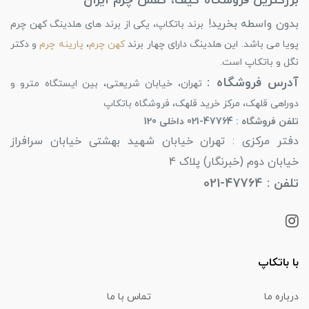
بزرگترین فروشگاه کیف، کفش چرم ایران
بدون واسطه بخرید!
برند باتکاپ، یکی از برند های هلدینگ کهن چرم
پویا می باشد. این هلدینگ دارای چهار برند
کهن چرم
،
پارینه چرم
و دکتر
نگل و باتکاپ است.
آدرس فروشگاه :
تهران، خیابان شریعتی، بین ایستگاه مترو و
دوراهی قلهک، مرکز خرید قلهک، فروشگاه باتکاپ
تلفن فروشگاه : 47764-021 داخلی 120
دفتر مرکزی : تهران خیابان شهید بهشتی خیابان سرافراز
خیابان دوم (خبرنگار) پلاک 4
تلفن : 47764-021
با باتکاپ
درباره ما
تماس با ما