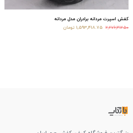
کفش اسپرت مردانه برادران مدل مردانه
1,593,418.75 تومان
2,276,312.50