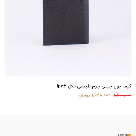
کیف پول جیبی چرم طبیعی مدل lp36
1,680,000 تومان
2,400,000