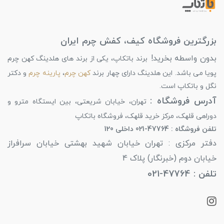
بزرگترین فروشگاه کیف، کفش چرم ایران
بدون واسطه بخرید!
برند باتکاپ، یکی از برند های هلدینگ کهن چرم
پویا می باشد. این هلدینگ دارای چهار برند
کهن چرم
،
پارینه چرم
و دکتر
نگل و باتکاپ است.
آدرس فروشگاه :
تهران، خیابان شریعتی، بین ایستگاه مترو و
دوراهی قلهک، مرکز خرید قلهک، فروشگاه باتکاپ
تلفن فروشگاه : 47764-021 داخلی 120
دفتر مرکزی : تهران خیابان شهید بهشتی خیابان سرافراز
خیابان دوم (خبرنگار) پلاک 4
تلفن : 47764-021