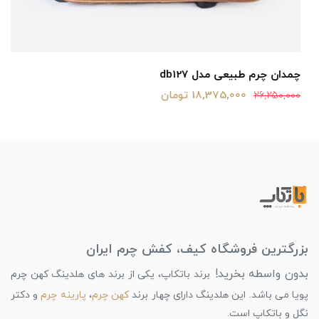
چمدان چرم طبیعی مدل db127
18,375,000 تومان
26,250,000
بزرگترین فروشگاه کیف، کفش چرم ایران
بدون واسطه بخرید!
برند باتکاپ، یکی از برند های هلدینگ کهن چرم
پویا می باشد. این هلدینگ دارای چهار برند
کهن چرم
،
پارینه چرم
و دکتر
نگل و باتکاپ است.