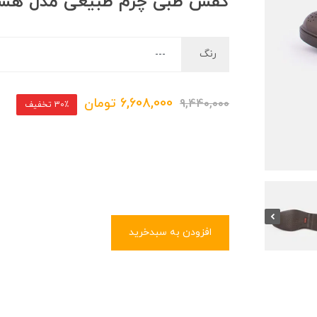
کفش طبی چرم طبیعی مدل هش
رنگ
6,608,000
تومان
9,440,000
30٪ تخفیف
افزودن به سبدخرید