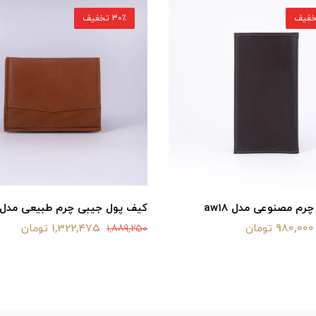
30٪ تخفیف
رم مصنوعی مدل aw18
کیف پول جیبی چرم طبیعی مدل f3
980,000 تومان
1,322,475 تومان
1,889,250