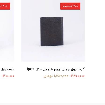
30٪ تخفیف
30٪ تخفیف
کیف پول جیبی چرم طبیعی مدل lp36
کیف پول چ
1,680,000 تومان
1,400,000
2,400,000