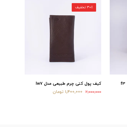
30٪ تخفیف
30٪ تخفیف
کیف پول کتی چرم طبیعی مدل lw7
کیف پول 
1,400,000 تومان
2,120,000
2,000,000