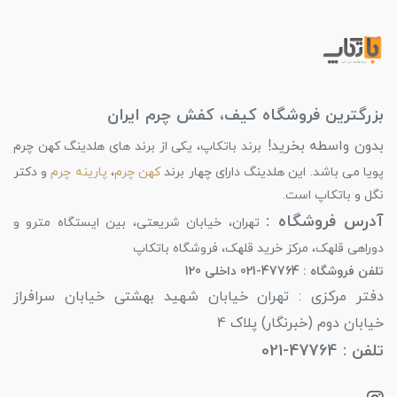
بزرگترین فروشگاه کیف، کفش چرم ایران
بدون واسطه بخرید!
برند باتکاپ، یکی از برند های هلدینگ کهن چرم
پویا می باشد. این هلدینگ دارای چهار برند
کهن چرم
،
پارینه چرم
و دکتر
نگل و باتکاپ است.
آدرس فروشگاه :
تهران، خیابان شریعتی، بین ایستگاه مترو و
دوراهی قلهک، مرکز خرید قلهک، فروشگاه باتکاپ
تلفن فروشگاه : 47764-021 داخلی 120
دفتر مرکزی : تهران خیابان شهید بهشتی خیابان سرافراز
خیابان دوم (خبرنگار) پلاک 4
تلفن : 47764-021